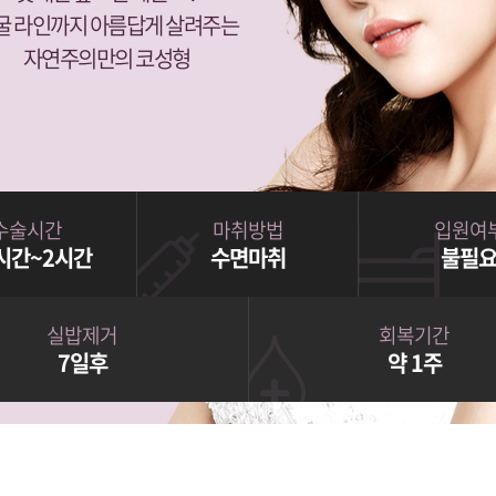
굴 라인까지 아름답게 살려주는
자연주의만의 코성형
수술시간
마취방법
입원여
5시간~2시간
수면마취
불필
실밥제거
회복기간
7일후
약 1주