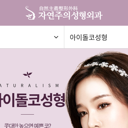
아이돌코성형
ATURALISM
아이돌코성형
콧대만 높으면 예쁜 코?