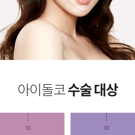
아이돌코
수술 대상
01
02