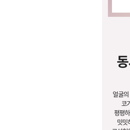
동
얼굴의 
코가
평평하
밋밋