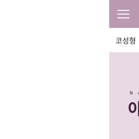
코성형
N