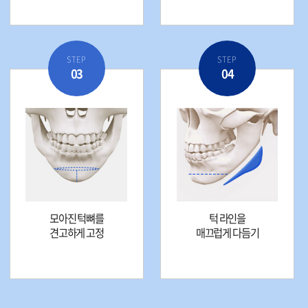
STEP
STEP
03
04
모아진 턱뼈를
턱 라인을
견고하게 고정
매끄럽게 다듬기