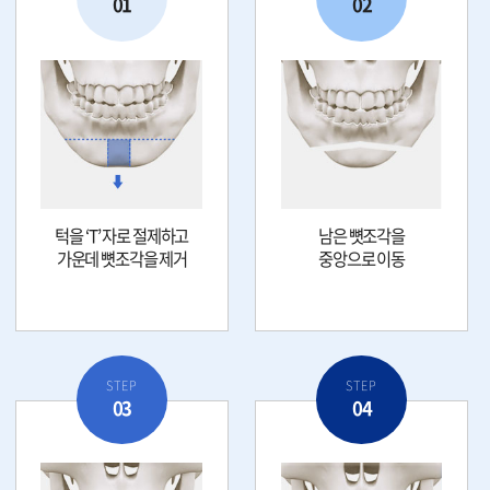
01
02
턱을 ‘T’ 자로 절제하고
남은 뼛조각을
가운데 뼛조각을 제거
중앙으로 이동
STEP
STEP
03
04