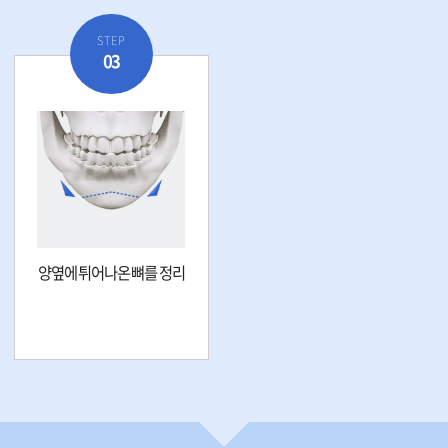
STEP
03
양옆에 튀어나온 뼈를 정리