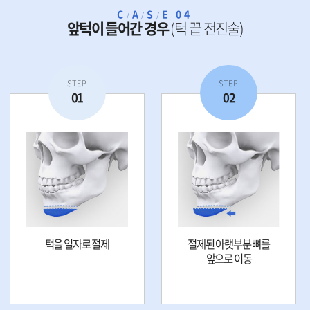
C
A
S
E 04
/
/
/
앞턱이 들어간 경우
(턱 끝 전진술)
STEP
STEP
01
02
턱을 일자로 절제
절제된 아랫부분 뼈를
앞으로 이동