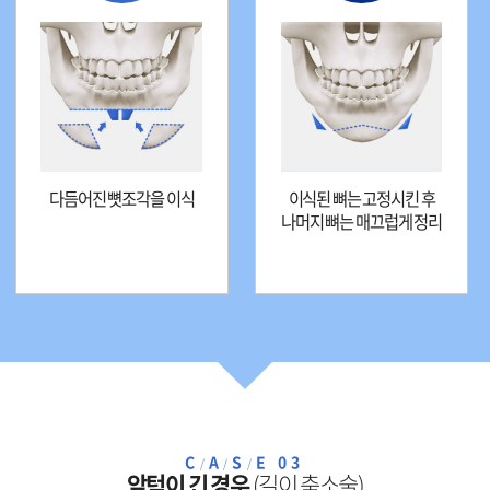
다듬어진 뼛조각을 이식
이식된 뼈는 고정시킨 후
나머지 뼈는 매끄럽게 정리
C
A
S
E 03
/
/
/
앞턱이 긴 경우
(길이 축소술)