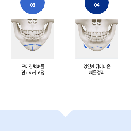
03
04
모아진 턱뼈를
양옆에 튀어나온
견고하게 고정
뼈를 정리