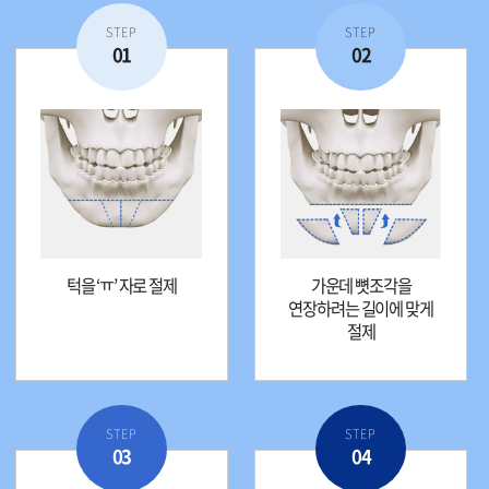
STEP
STEP
01
02
턱을 ‘ㅠ’ 자로 절제
가운데 뼛조각을
연장하려는 길이에 맞게
절제
STEP
STEP
03
04