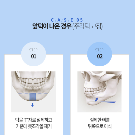
C
A
S
E 05
/
/
/
앞턱이 나온 경우
(주걱턱 교정)
STEP
STEP
01
02
턱을 ‘T’ 자로 절제하고
절제한 뼈를
가운데 뼛조각을 제거
뒤쪽으로 이식