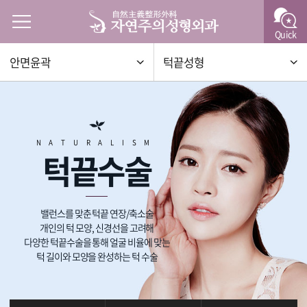
Quick
안면윤곽
턱끝성형
NATURALISM
턱끝수술
밸런스를 맞춘 턱끝 연장/축소술
개인의 턱 모양, 신경선을 고려해
다양한 턱끝수술을 통해 얼굴 비율에 맞는
턱 길이와 모양을 완성하는 턱 수술