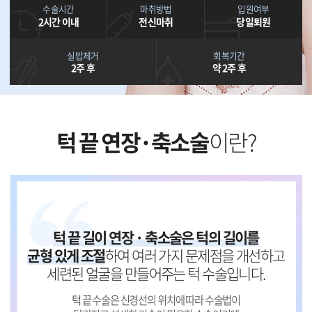
수술시간
마취방법
입원여부
2시간 이내
전신마취
당일퇴원
실밥제거
회복기간
2주 후
약 2주 후
턱 끝 연장·축소술
이란?
턱 끝 길이 연장 · 축소술은 턱의 길이를
균형 있게 조절
하여 여러 가지 문제점을 개선하고
세련된 얼굴을 만들어주는 턱 수술입니다.
턱 끝 수술은 신경선의 위치에 따라 수술법이