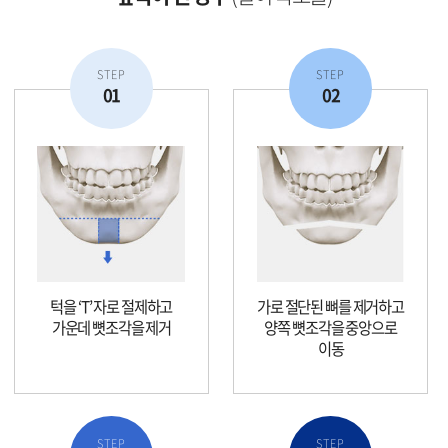
STEP
STEP
01
02
턱을 ‘T’ 자로 절제하고
가로 절단된 뼈를 제거하고
가운데 뼛조각을 제거
양쪽 뼛조각을 중앙으로
이동
STEP
STEP