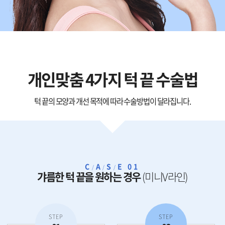
개인맞춤 4가지 턱 끝 수술법
턱 끝의 모양과 개선 목적에 따라 수술방법이 달라집니다.
C
A
S
E 01
/
/
/
갸름한 턱 끝을 원하는 경우
(미니V라인)
STEP
STEP