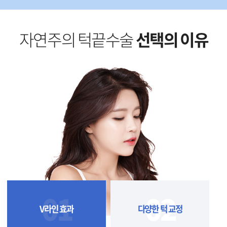
자연주의 턱끝수술
선택의 이유
01
02
V라인 효과
다양한 턱 교정