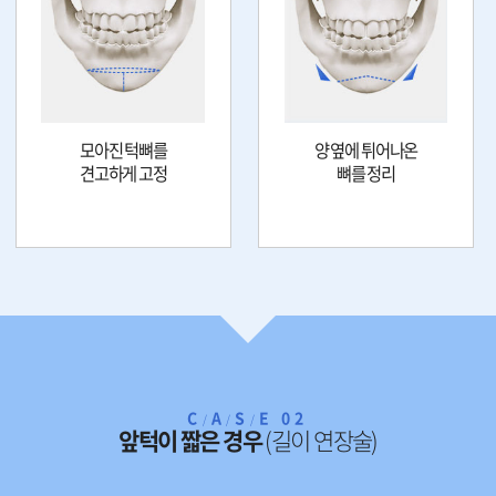
모아진 턱뼈를
양 옆에 튀어나온
견고하게 고정
뼈를 정리
C
A
S
E 02
/
/
/
앞턱이 짧은 경우
(길이 연장술)