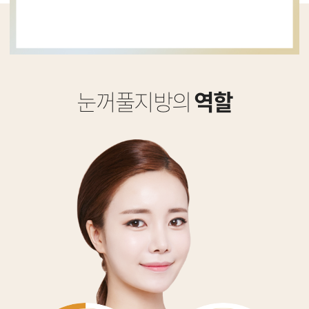
눈꺼풀지방의
역할