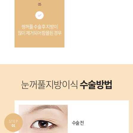
05
쌍꺼풀 수술 후 지방이
많이 제거되어 함몰된 경우
눈꺼풀지방이식
수술방법
STEP
수술 전
01