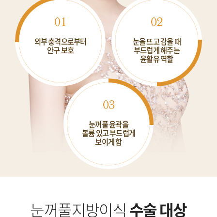
01
02
외부 충격으로부터
눈을 뜨고 감을 때
안구 보호
부드럽게 해주는
윤활유 역할
03
눈꺼풀 윤곽을
볼륨 있고 부드럽게
보이게 함
눈꺼풀지방이식
수술 대상