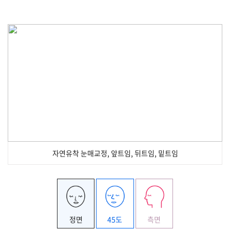
자연유착 눈매교정, 앞트임, 뒤트임, 밑트임
정면
45도
측면