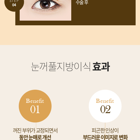
STEP
수술 후
04
눈꺼풀지방이식
효과
Benefit
Benefit
01
02
꺼진 부위가 교정되면서
피곤한 인상이
동안 눈매로 개선
부드러운 이미지로 변화