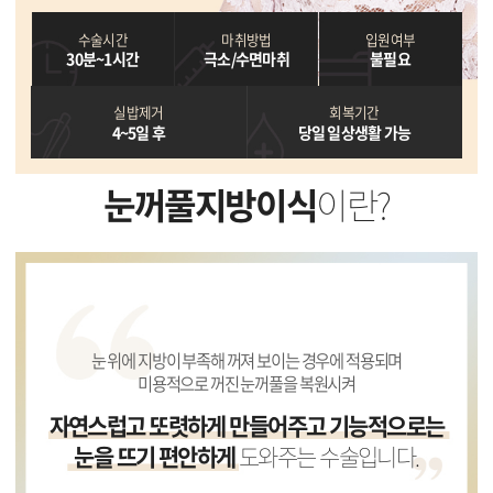
수술시간
마취방법
입원여부
30분~1시간
극소/수면마취
불필요
실밥제거
회복기간
4~5일 후
당일 일상생활 가능
눈꺼풀지방이식
이란?
눈 위에 지방이 부족해 꺼져 보이는 경우에 적용되며
미용적으로 꺼진 눈꺼풀을 복원시켜
자연스럽고 또렷하게 만들어주고 기능적으로는
눈을 뜨기 편안하게
도와주는 수술입니다.