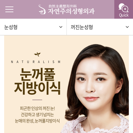
Quick
눈성형
꺼진눈성형
NATURALISM
눈꺼풀
지방이식
피곤한 인상의 꺼진 눈!
건강하고 생기 넘치는
눈매의 완성, 눈꺼풀지방이식